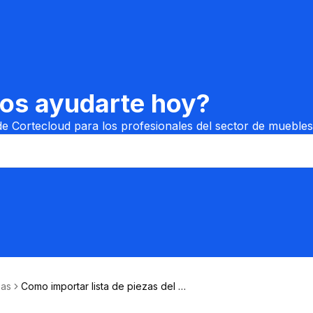
s ayudarte hoy?
de Cortecloud para los profesionales del sector de muebles
zas
Como importar lista de piezas del Pr
omob® para Cortecloud