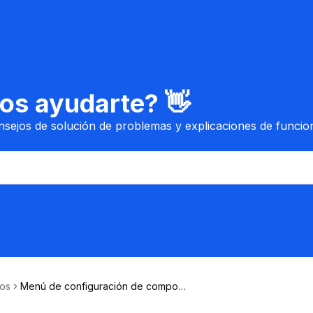
s ayudarte? 👋
nsejos de solución de problemas y explicaciones de funci
sos
Menú de configuración de compon
entes