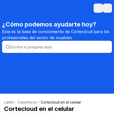
Search
Ope
¿Cómo podemos ayudarte hoy?
Esta es la base de conocimiento de Cortecloud para los
profesionales del sector de muebles
LatAm - Carpinteros
Cortecloud en el celular
Cortecloud en el celular